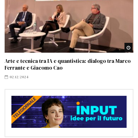
Gu
Arte e tecnica tra IA e quantistica: dialogo tra Marco
Ferrante e Giacomo Cao
02/12/2024